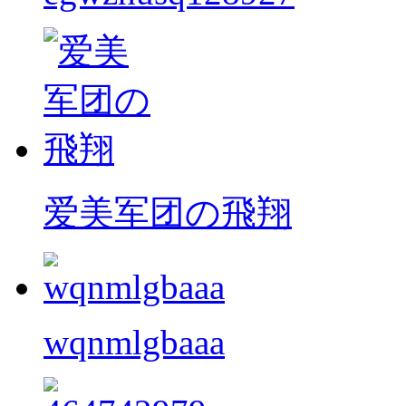
爱美军团の飛翔
wqnmlgbaaa