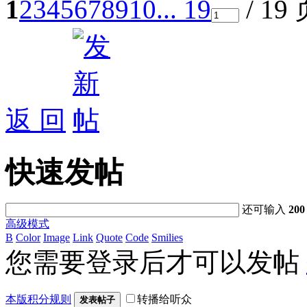
1
2
3
4
5
6
7
8
9
10
... 19
/ 19
返 回
快速发帖
还可输入
200
高级模式
B
Color
Image
Link
Quote
Code
Smilies
您需要登录后才可以发帖
本版积分规则
转播给听众
发表帖子