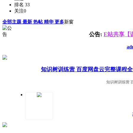
排名
33
关注
0
全部主题
最新
热帖
精华
更多
新窗
公告:
E站共享【
ad
知识树训练营 百度网盘云完整课程
知识树训练营 