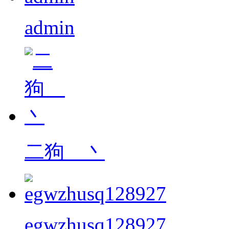
admin
二狗__丶
egwzhusq128927