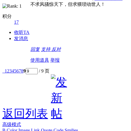
不求风骚惊天下，但求猥琐动世人！
积分
17
收听TA
发消息
回复
支持
反对
使用道具
举报
1
2
3
4
5
6
7
8
9
/ 9 页
返回列表
高级模式
B
Color
Image
Link
Quote
Code
Smilies