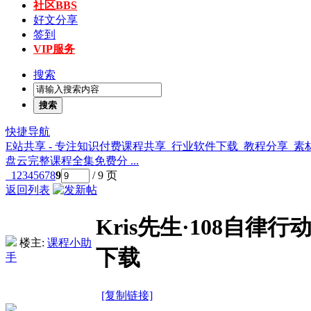
社区
BBS
好文分享
签到
VIP服务
搜索
搜索
快捷导航
E站共享 - 专注知识付费课程共享_行业软件下载_教程分享_
盘云完整课程全集免费分 ...
1
2
3
4
5
6
7
8
9
/ 9 页
返回列表
Kris先生·108自
楼主:
课程小助
下载
手
[复制链接]